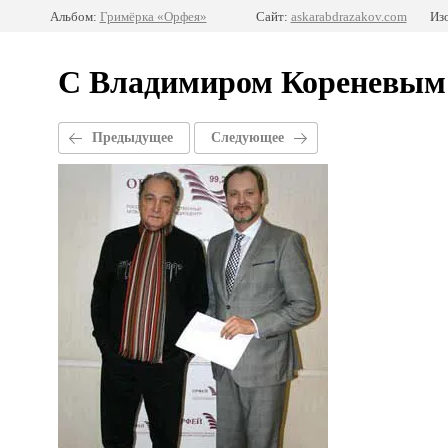
Альбом:
Гримёрка «Орфея»
Сайт:
askarabdrazakov.com
Из
С Владимиром Кореневым
Предыдущее
Следующее